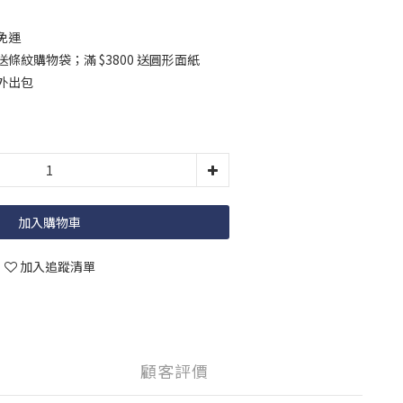
 免運
 送條紋購物袋；滿 $3800 送圓形面紙
勤外出包
加入購物車
加入追蹤清單
顧客評價