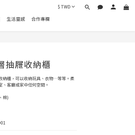
$
TWD
遊
生活靈感
合作專欄
三層抽屜收納櫃
收納櫃，可以收納玩具、衣物…等等。柔
室、客廳或家中任何空間。
、棉)
01