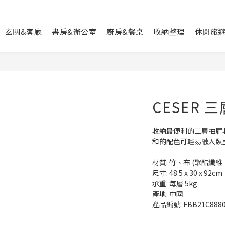
玄關&客廳
書房&辦公室
廚房&餐桌
收納整理
休閒旅
CESER 
收納最便利的三層抽屜
和的配色可輕易融入臥
材質: 竹、布 (聚酯纖維
尺寸: 48.5 x 30 x 92cm 
承重: 每層 5kg
產地: 中國
產品編號: FBB21C8880