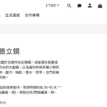
$
TWD
遊
生活靈感
合作專欄
靠牆立鏡
以放置於玄關作為玄關鏡、或是擺在客廳或
方向的大圓鏡，以及讓你收納多種小物的
袋、圍巾、鑰匙、香水…等等，出門前需
收納。
採接單製作，等候時間約為 30-45 天 **
聚酯纖維、棉)、棉殼白布(聚酯纖維、棉、
.8cm