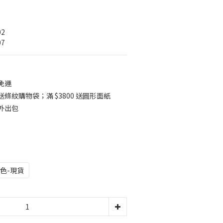
02
07
 免運
 送條紋購物袋；滿 $3800 送圓形面紙
勤外出包
色-現貨