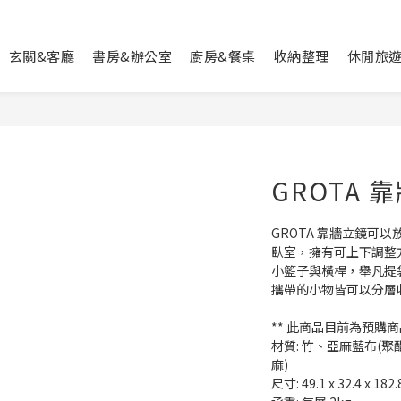
玄關&客廳
書房&辦公室
廚房&餐桌
收納整理
休閒旅
GROTA 
GROTA 靠牆立鏡可
臥室，擁有可上下調整
小籃子與橫桿，舉凡提
攜帶的小物皆可以分層
** 此商品目前為預購商品
材質: 竹、亞麻藍布(
麻)
尺寸: 49.1 x 32.4 x 182