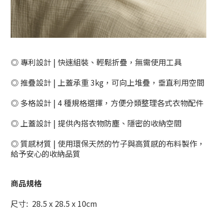
◎ 專利設計
|
快速組裝、輕鬆折疊，無需使用工具
◎ 推疊設計
| 上蓋承重 3kg，可
向上堆疊，垂直利用空間
◎ 多格設計
| 4 種
規格選擇，方便分類整理各式衣物配件
◎ 上蓋設計
| 提供內搭衣物
防塵、隱密的收納空間
◎ 質感材質
| 使用環保天然的竹子與高質感的布料製作，
給予安心的收納品質
商品規格
尺寸
:
28.5 x 28.5 x 10cm